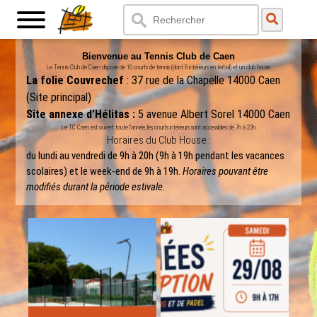
Bienvenue au Tennis Club de Caen
Le Tennis Club de Caen dispose de 16 courts de tennis (dont 8 intérieurs en terbal) et un club house.
La folie Couvrechef
: 37 rue de la Chapelle 14000 Caen
(Site principal)
Site annexe d’Hélitas :
5 avenue Albert Sorel 14000 Caen
Le TC Caen est ouvert toute l’année, les courts intérieurs sont accessibles de 7h à 23h.
Horaires du Club House :
du lundi au vendredi de 9h à 20h (9h à 19h pendant les vacances
scolaires) et le week-end de 9h à 19h.
Horaires pouvant être
modifiés durant la période estivale.