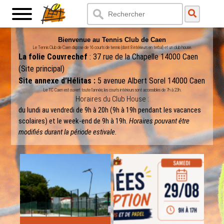
Bienvenue au Tennis Club de Caen
Le Tennis Club de Caen dispose de 16 courts de tennis (dont 8 intérieurs en terbal) et un club house.
La folie Couvrechef
: 37 rue de la Chapelle 14000 Caen
(Site principal)
Site annexe d’Hélitas :
5 avenue Albert Sorel 14000 Caen
Le TC Caen est ouvert toute l’année, les courts intérieurs sont accessibles de 7h à 23h.
Horaires du Club House :
du lundi au vendredi de 9h à 20h (9h à 19h pendant les vacances
scolaires) et le week-end de 9h à 19h.
Horaires pouvant être
modifiés durant la période estivale.