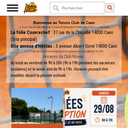
Bienvenue au Tennis Club de Caen
Le Tennis Club de Caen dispose de 16 courts de tennis (dont 8 intérieurs en terbal) et un club house.
La folie Couvrechef
: 37 rue de la Chapelle 14000 Caen
(Site principal)
Site annexe d’Hélitas :
5 avenue Albert Sorel 14000 Caen
Le TC Caen est ouvert toute l’année, les courts intérieurs sont accessibles de 7h à 23h.
Horaires du Club House :
du lundi au vendredi de 9h à 20h (9h à 19h pendant les vacances
scolaires) et le week-end de 9h à 19h.
Horaires pouvant être
modifiés durant la période estivale.