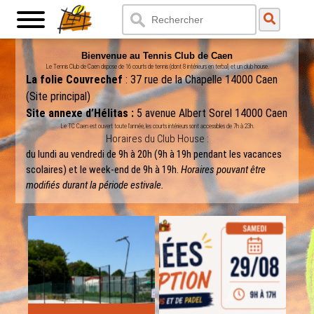
Bienvenue au Tennis Club de Caen
Le Tennis Club de Caen dispose de 16 courts de tennis (dont 8 intérieurs en terbal) et un club house.
La folie Couvrechef
: 37 rue de la Chapelle 14000 Caen
(Site principal)
Site annexe d’Hélitas :
5 avenue Albert Sorel 14000 Caen
Le TC Caen est ouvert toute l’année, les courts intérieurs sont accessibles de 7h à 23h.
Horaires du Club House :
du lundi au vendredi de 9h à 20h (9h à 19h pendant les vacances
scolaires) et le week-end de 9h à 19h.
Horaires pouvant être
modifiés durant la période estivale.