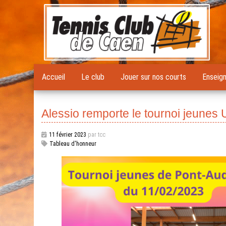
Accueil
Le club
Jouer sur nos courts
Enseig
Alessio remporte le tournoi jeune
11 février 2023
par tcc
Tableau d'honneur