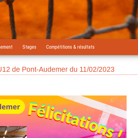
nement
Stages
Compétitions & résultats
s U12 de Pont-Audemer du 11/02/2023