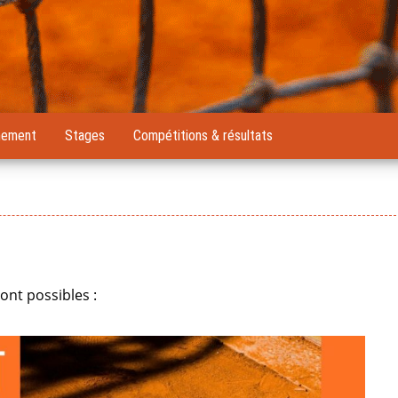
nement
Stages
Compétitions & résultats
ont possibles :