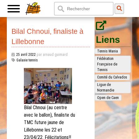
Bilal Chnoui, finaliste à
Liens
Lillebonne
Tennis Mania
25 avril 2022
par arnaud guimard
Fédération
Galaxie tennis
Française de
Tennis
Comité du Calvados
Ligue de
Normandie
Open de Caen
Bilal Chnoui (au centre
avec le ballon), finaliste du
TMC future jaune de
Lillebonne les 22 et
23/04/22. Félicitations!!