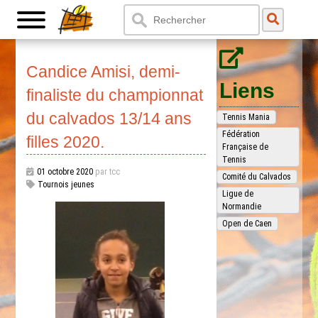
Candice Amisi, demi-
Liens
finaliste du championnat
du calvados 13/14 ans
Tennis Mania
Fédération
filles 2020.
Française de
Tennis
01 octobre 2020
par tcc
Comité du Calvados
Tournois jeunes
Ligue de
Normandie
Open de Caen