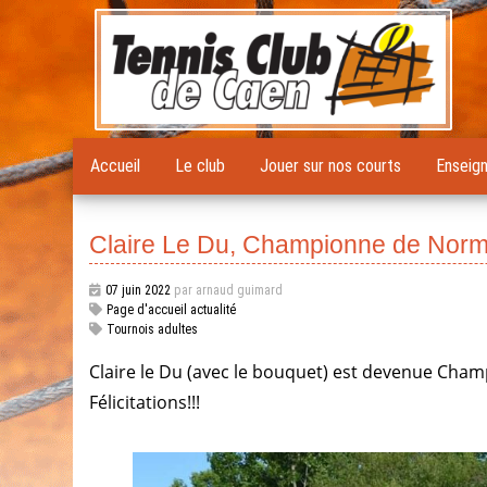
Accueil
Le club
Jouer sur nos courts
Enseig
Claire Le Du, Championne de Nor
07 juin 2022
par arnaud guimard
Page d'accueil actualité
Tournois adultes
Claire le Du (avec le bouquet) est devenue Cham
Félicitations!!!