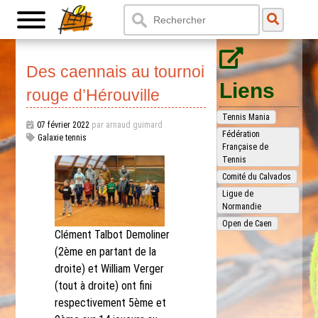
Des caennais au tournoi
Liens
rouge d’Hérouville
Tennis Mania
07 février 2022
par arnaud guimard
Fédération
Galaxie tennis
Française de
Tennis
Comité du Calvados
Ligue de
Normandie
Open de Caen
Clément Talbot Demoliner
(2ème en partant de la
droite) et William Verger
(tout à droite) ont fini
respectivement 5ème et