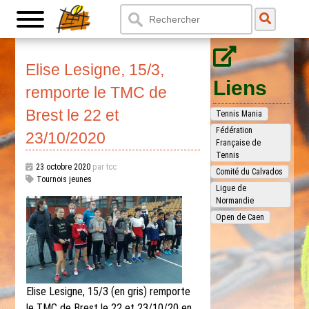
Elise Lesigne, 15/3,
Liens
remporte le TMC de
Brest le 22 et
Tennis Mania
Fédération
23/10/2020
Française de
Tennis
23 octobre 2020
par tcc
Comité du Calvados
Tournois jeunes
Ligue de
Normandie
Open de Caen
Elise Lesigne, 15/3 (en gris) remporte
le TMC de Brest le 22 et 23/10/20 en