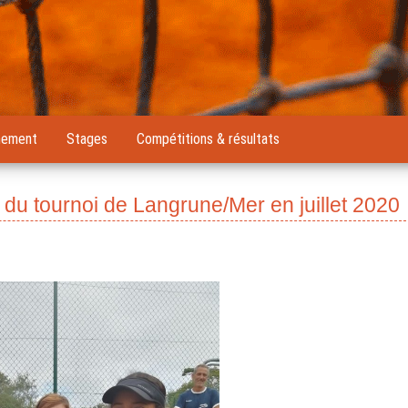
nement
Stages
Compétitions & résultats
 du tournoi de Langrune/Mer en juillet 2020