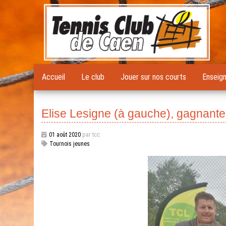
Accueil
Le club
Jouer sur nos courts
Enseig
Elise Lesigne (à gauche), gagnante
01 août 2020
par tcc
Tournois jeunes