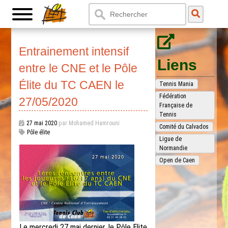
Entrainement intensif
Liens
entre le CNE et le Pôle
Élite du TC CAEN le
Tennis Mania
Fédération
27/05/2020
Française de
Tennis
27 mai 2020
par Mohamed Hamrouni
Comité du Calvados
Pôle élite
Ligue de
Normandie
Open de Caen
Le mercredi 27 mai dernier, le Pôle Elite