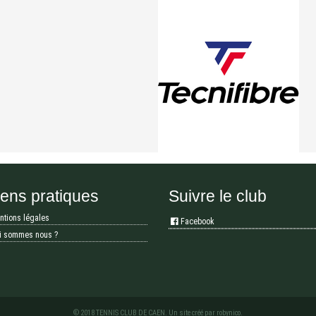
iens pratiques
Suivre le club
ntions légales
Facebook
i sommes nous ?
© 2018 TENNIS CLUB DE CAEN. Un site créé par
robynico
.