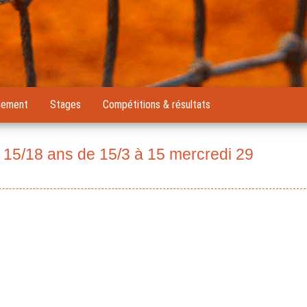
nement
Stages
Compétitions & résultats
 15/18 ans de 15/3 à 15 mercredi 29