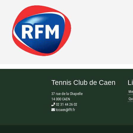
Tennis Club de Caen
L
Me
37 rue de la Chapelle
Qu
14 000 CAEN
02 31 44 26 02
tccaen@fft.fr