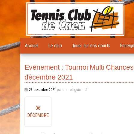
Accueil
Le club
Jouer sur nos courts
Enseig
Evénement : Tournoi Multi Chances
décembre 2021
23 novembre 2021
par arnaud guimard
06
DÉCEMBRE