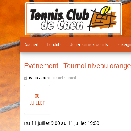
Accueil
Le club
Jouer sur nos courts
Enseig
Evénement : Tournoi niveau orange 
15 juin 2020
par arnaud guimard
08
JUILLET
Du 11 juillet 9:00 au 11 juillet 19:00