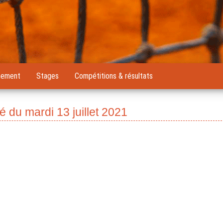
nement
Stages
Compétitions & résultats
 du mardi 13 juillet 2021