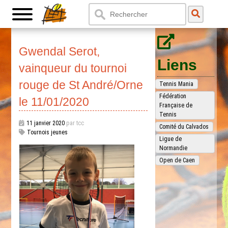
Gwendal Serot,
Liens
vainqueur du tournoi
rouge de St André/Orne
Tennis Mania
Fédération
le 11/01/2020
Française de
Tennis
11 janvier 2020
par tcc
Comité du Calvados
Tournois jeunes
Ligue de
Normandie
Open de Caen