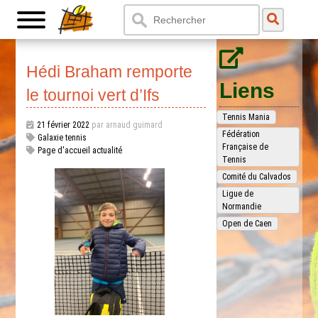
Hédi Braham remporte
Liens
le tournoi vert d’Ifs
Tennis Mania
21 février 2022
par arnaud guimard
Fédération
Galaxie tennis
Française de
Page d'accueil actualité
Tennis
Comité du Calvados
Ligue de
Normandie
Open de Caen