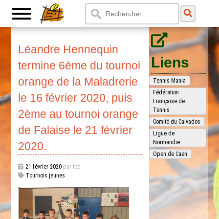
Léandre Hennequin
Liens
termine 6ème du tournoi
orange de la Maladrerie
Tennis Mania
Fédération
le 16 février 2020, puis
Française de
Tennis
2ème au tournoi orange
Comité du Calvados
de Falaise le 21 février
Ligue de
Normandie
2020.
Open de Caen
21 février 2020
par tcc
Tournois jeunes