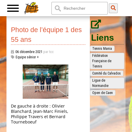
Photo de l’équipe 1 des
Liens
55 ans
Tennis Mania
06 décembre 2021
par tcc
Fédération
Equipe sénior +
Française de
Tennis
Comité du Calvados
Ligue de
Normandie
Open de Caen
De gauche à droite : Olivier
Blanchard, Jean-Marc Finiels,
Philippe Travers et Bernard
Tourneboeuf