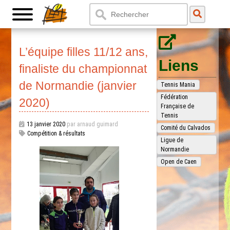
L’équipe filles 11/12 ans,
Liens
finaliste du championnat
de Normandie (janvier
Tennis Mania
Fédération
2020)
Française de
Tennis
13 janvier 2020
par arnaud guimard
Comité du Calvados
Compétition & résultats
Ligue de
Normandie
Open de Caen