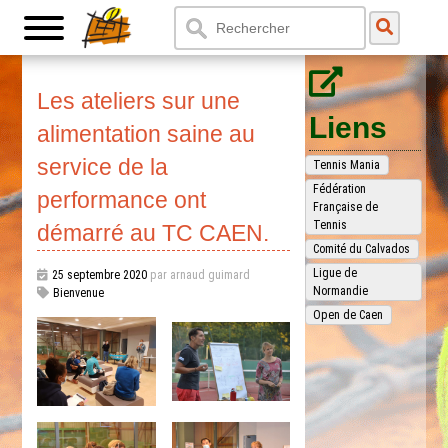
Les ateliers sur une
Liens
alimentation saine au
service de la
Tennis Mania
Fédération
performance ont
Française de
Tennis
démarré au TC CAEN.
Comité du Calvados
Ligue de
25 septembre 2020
par arnaud guimard
Normandie
Bienvenue
Open de Caen