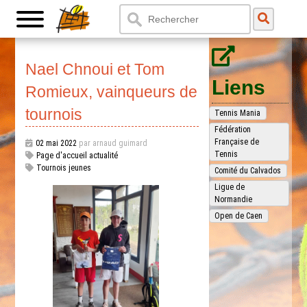
Nael Chnoui et Tom
Liens
Romieux, vainqueurs de
tournois
Tennis Mania
Fédération
Française de
02 mai 2022
par arnaud guimard
Tennis
Page d'accueil actualité
Tournois jeunes
Comité du Calvados
Ligue de
Normandie
Open de Caen