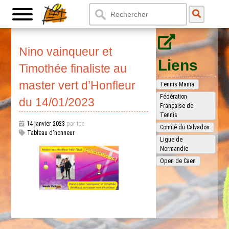
Nino vainqueur et
Liens
Timothée finaliste au
master vert d’Honfleur
Tennis Mania
Fédération
du 14/01/2023
Française de
Tennis
14 janvier 2023
par tcc
Comité du Calvados
Tableau d'honneur
Ligue de
Normandie
Open de Caen