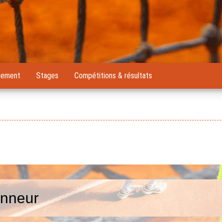
nement
Stages
Compétitions & résultats
onneur