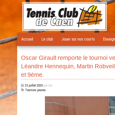
Accueil
Le club
Jouer sur nos courts
Enseig
Oscar Girault remporte le tournoi ver
Léandre Hennequin, Martin Robveil
et 9ème.
23 juillet 2020
par tcc
Tournois jeunes