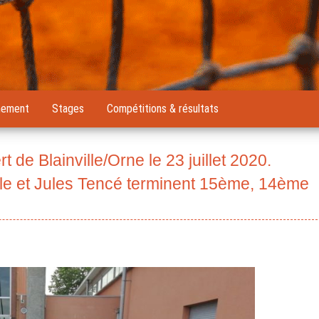
nement
Stages
Compétitions & résultats
t de Blainville/Orne le 23 juillet 2020.
le et Jules Tencé terminent 15ème, 14ème