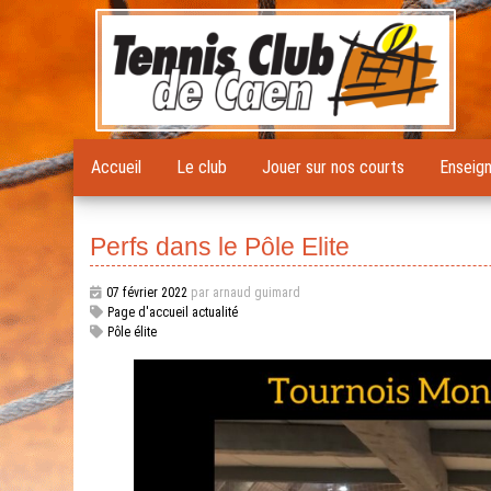
Accueil
Le club
Jouer sur nos courts
Enseig
Perfs dans le Pôle Elite
07 février 2022
par arnaud guimard
Page d'accueil actualité
Pôle élite