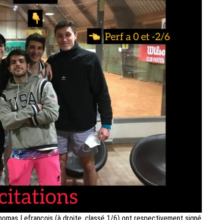
Thomas Lefrançois (à droite, classé 1/6) ont respectivement signé