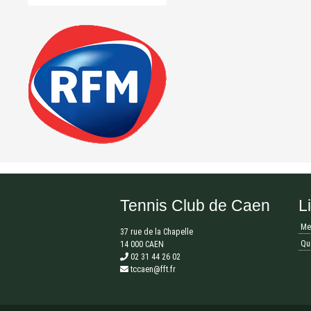
Tennis Club de Caen
L
Me
37 rue de la Chapelle
Qu
14 000 CAEN
02 31 44 26 02
tccaen@fft.fr