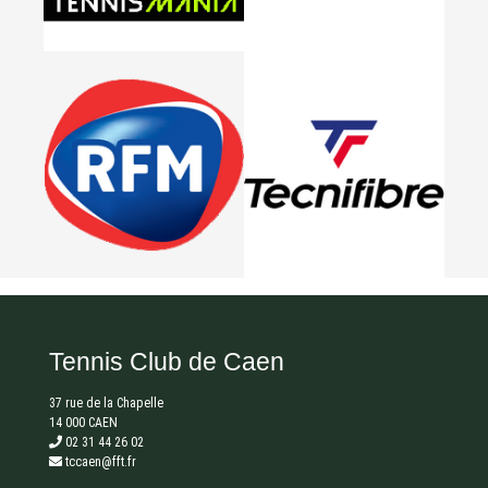
Tennis Club de Caen
37 rue de la Chapelle
14 000 CAEN
02 31 44 26 02
tccaen@fft.fr