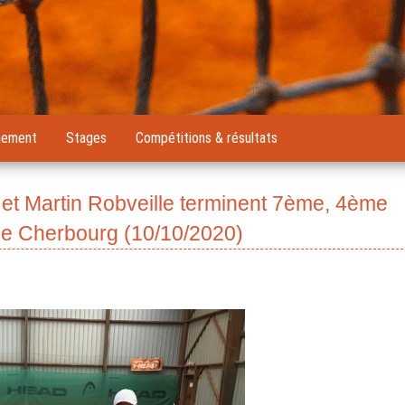
nement
Stages
Compétitions & résultats
t Martin Robveille terminent 7ème, 4ème
de Cherbourg (10/10/2020)