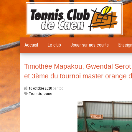
Accueil
Le club
Jouer sur nos courts
Enseig
Timothée Mapakou, Gwendal Serot e
et 3ème du tournoi master orange 
10 octobre 2020
par tcc
Tournois jeunes