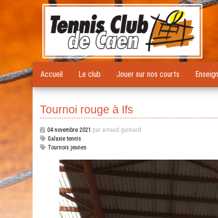
Accueil
Le club
Jouer sur nos courts
Enseig
Tournoi rouge à Ifs
04 novembre 2021
par arnaud guimard
Galaxie tennis
Tournois jeunes