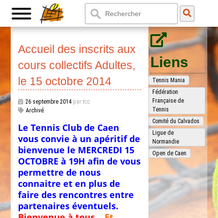
Accueil des inscrits aux
Liens
cours collectifs Adultes,
le 15 octobre 2014
Tennis Mania
Fédération
Française de
26 septembre 2014
par tcc
Tennis
Archivé
Comité du Calvados
Le Tennis Club de Caen
Ligue de
vous convie à un apéritif de
Normandie
bienvenue le MERCREDI 15
Open de Caen
OCTOBRE à 19H afin de vous
permettre de nous
connaitre et en plus de
faire des rencontres entre
partenaires éventuels.
Bienvenue à tous…
Et