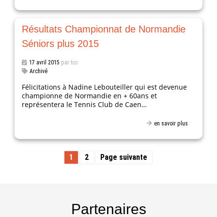
Résultats Championnat de Normandie
Séniors plus 2015
17 avril 2015
par tcc
Archivé
Félicitations à Nadine Lebouteiller qui est devenue
championne de Normandie en + 60ans et
représentera le Tennis Club de Caen…
en savoir plus
Page
Page
1
2
Page suivante
Pagination
des
publications
Partenaires