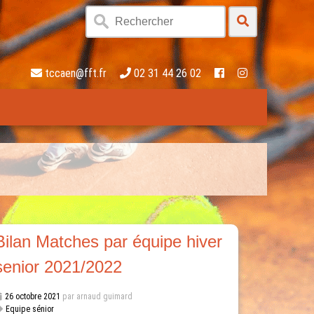
tccaen@fft.fr
02 31 44 26 02
Bilan Matches par équipe hiver
senior 2021/2022
26 octobre 2021
par arnaud guimard
Equipe sénior