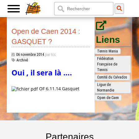
Open de Caen 2014 :
Liens
GASQUET ?
Tennis Mania
06 novembre 2014
par tcc
Fédération
Archivé
Française de
Oui , il sera là ….
Tennis
Comité du Calvados
Ligue de
OF 6.11.14 Gasquet
Normandie
Open de Caen
Partenaires