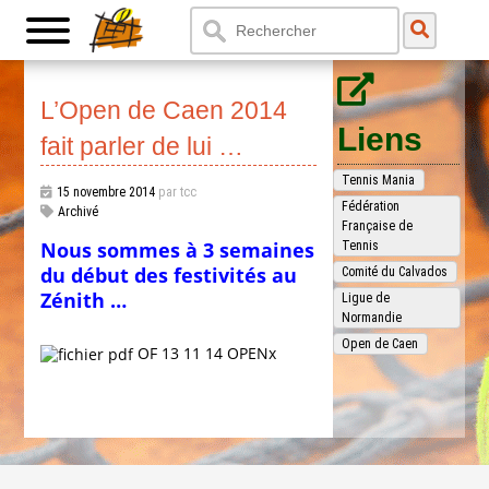
L’Open de Caen 2014
Liens
fait parler de lui …
Tennis Mania
15 novembre 2014
par tcc
Fédération
Archivé
Française de
Nous sommes à 3 semaines
Tennis
du début des festivités au
Comité du Calvados
Zénith …
Ligue de
Normandie
Open de Caen
OF 13 11 14 OPENx