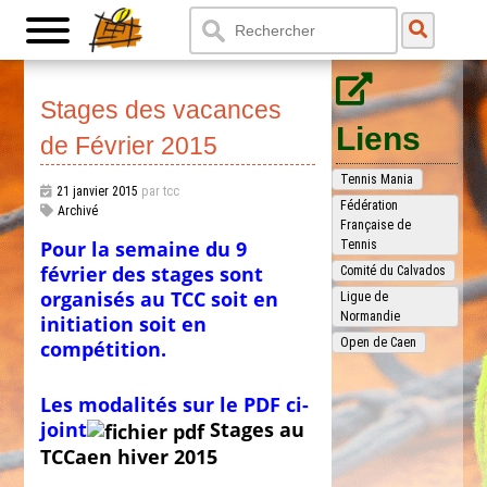
Stages des vacances
Liens
de Février 2015
Tennis Mania
21 janvier 2015
par tcc
Fédération
Archivé
Française de
Pour la semaine du 9
Tennis
février des stages sont
Comité du Calvados
organisés au TCC soit en
Ligue de
Normandie
initiation soit en
Open de Caen
compétition.
Les modalités sur le PDF ci-
joint
Stages au
TCCaen hiver 2015